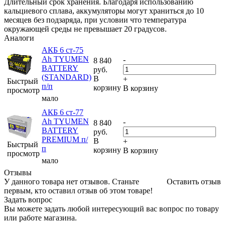
Длительный срок хранения. Благодаря использованию
кальциевого сплава, аккумуляторы могут храниться до 10
месяцев без подзаряда, при условии что температура
окружающей среды не превышает 20 градусов.
Аналоги
АКБ 6 ст-75
Аh TYUMEN
-
8 840
BATTERY
руб.
(STANDARD)
В
+
Быстрый
п/п
корзину
В корзину
просмотр
мало
АКБ 6 ст-77
Аh TYUMEN
-
8 840
BATTERY
руб.
PREMIUM п/
В
+
Быстрый
п
корзину
В корзину
просмотр
мало
Отзывы
У данного товара нет отзывов. Станьте
Оставить отзыв
первым, кто оставил отзыв об этом товаре!
Задать вопрос
Вы можете задать любой интересующий вас вопрос по товару
или работе магазина.