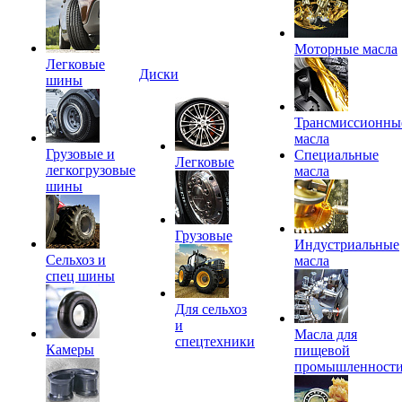
Моторные масла
Легковые
Диски
шины
Трансмиссионны
масла
Грузовые и
Специальные
Легковые
легкогрузовые
масла
шины
Грузовые
Индустриальные
Сельхоз и
масла
спец шины
Для сельхоз
и
Масла для
спецтехники
Камеры
пищевой
промышленност