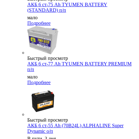
АКБ 6 ст-75 Аh TYUMEN BATTERY
(STANDARD) п/п
мало
Подробнее
Быстрый просмотр
АКБ 6 ст-77 Аh TYUMEN BATTERY PREMIUM
п/п
мало
Подробнее
Быстрый просмотр
АКБ 6 ст-55 Ah (70B24L) ALPHALINE Super
Dynamic о/п
В пути, 3 дня