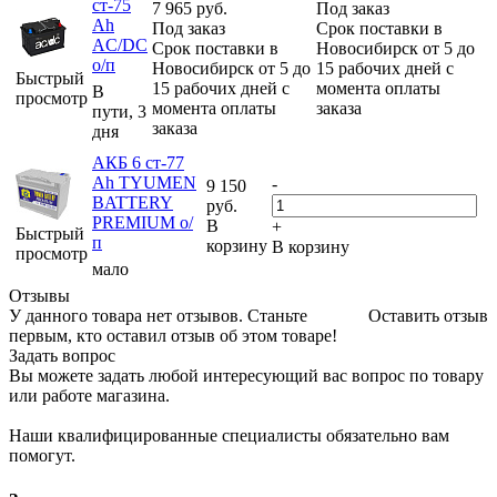
ст-75
7 965
руб.
Под заказ
Ah
Под заказ
Срок поставки в
AC/DC
Срок поставки в
Новосибирск от 5 до
о/п
Новосибирск от 5 до
15 рабочих дней с
Быстрый
15 рабочих дней с
момента оплаты
В
просмотр
момента оплаты
заказа
пути, 3
заказа
дня
АКБ 6 ст-77
Ah TYUMEN
-
9 150
BATTERY
руб.
PREMIUM о/
В
+
Быстрый
п
корзину
В корзину
просмотр
мало
Отзывы
У данного товара нет отзывов. Станьте
Оставить отзыв
первым, кто оставил отзыв об этом товаре!
Задать вопрос
Вы можете задать любой интересующий вас вопрос по товару
или работе магазина.
Наши квалифицированные специалисты обязательно вам
помогут.