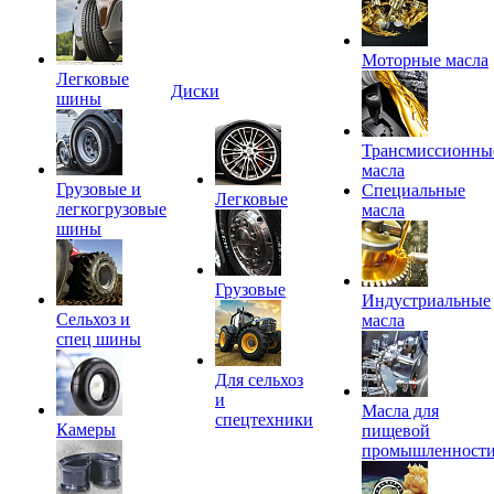
Моторные масла
Легковые
Диски
шины
Трансмиссионны
масла
Грузовые и
Специальные
Легковые
легкогрузовые
масла
шины
Грузовые
Индустриальные
Сельхоз и
масла
спец шины
Для сельхоз
и
Масла для
спецтехники
Камеры
пищевой
промышленност