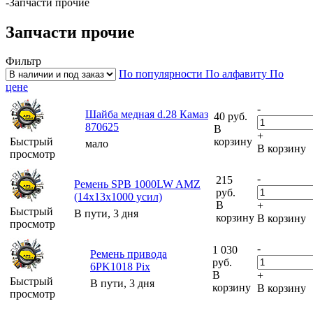
-
Запчасти прочие
Запчасти прочие
Фильтр
По популярности
По алфавиту
По
цене
-
Шайба медная d.28 Камаз
40
руб.
870625
В
+
Быстрый
корзину
мало
В корзину
просмотр
-
215
Ремень SPB 1000LW AMZ
руб.
(14х13х1000 усил)
В
+
Быстрый
В пути, 3 дня
корзину
В корзину
просмотр
-
1 030
Ремень привода
руб.
6PK1018 Pix
В
+
Быстрый
В пути, 3 дня
корзину
В корзину
просмотр