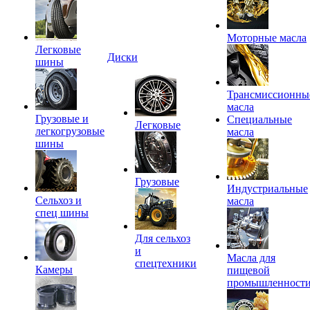
Моторные масла
Легковые
Диски
шины
Трансмиссионны
масла
Грузовые и
Специальные
Легковые
легкогрузовые
масла
шины
Грузовые
Индустриальные
Сельхоз и
масла
спец шины
Для сельхоз
и
Масла для
спецтехники
Камеры
пищевой
промышленност