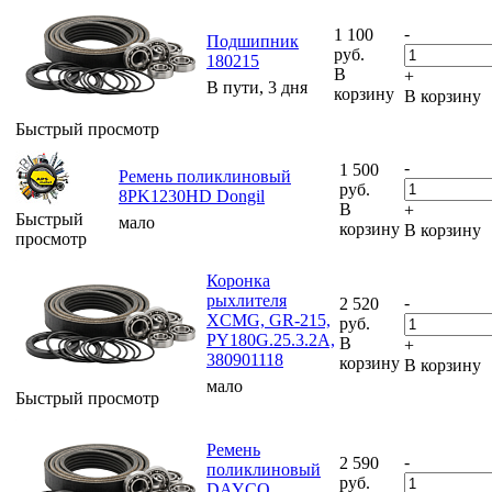
-
1 100
Подшипник
руб.
180215
В
+
В пути, 3 дня
корзину
В корзину
Быстрый просмотр
-
1 500
Ремень поликлиновый
руб.
8PK1230HD Dongil
В
+
Быстрый
мало
корзину
В корзину
просмотр
Коронка
рыхлителя
-
2 520
XCMG, GR-215,
руб.
PY180G.25.3.2A,
В
+
380901118
корзину
В корзину
мало
Быстрый просмотр
Ремень
-
2 590
поликлиновый
руб.
DAYCO