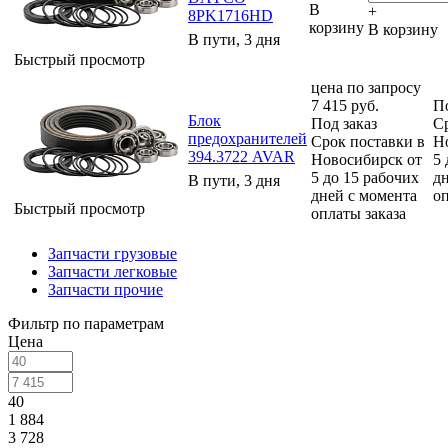
В
+
8PK1716HD
корзину
В корзину
В пути, 3 дня
Быстрый просмотр
цена по запросу
7 415
руб.
По
Блок
Под заказ
С
предохранителей
Срок поставки в
Н
394.3722 AVAR
Новосибирск от
5 
5 до 15 рабочих
д
В пути, 3 дня
дней с момента
оп
Быстрый просмотр
оплаты заказа
Запчасти грузовые
Запчасти легковые
Запчасти прочие
Фильтр по параметрам
Цена
40
1 884
3 728