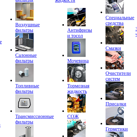
жидкости
Специальные
средства
Воздушные
фильтры
Антифризы
и тосол
е
Смазки
Салонные
фильтры
Мочевина
Очистители
систем
Топливные
Тормозная
фильтры
жидкость
Присадки
Трансмиссионные
СОЖ
фильтры
и
Герметики