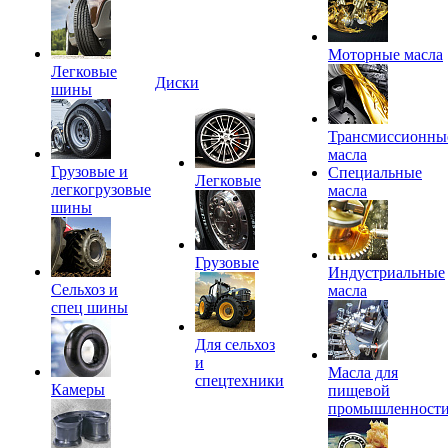
Моторные масла
Легковые
Диски
шины
Трансмиссионны
масла
Грузовые и
Специальные
Легковые
легкогрузовые
масла
шины
Грузовые
Индустриальные
Сельхоз и
масла
спец шины
Для сельхоз
и
Масла для
спецтехники
Камеры
пищевой
промышленност