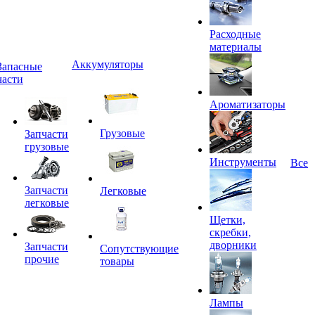
Расходные
материалы
Аккумуляторы
Запасные
части
Ароматизаторы
Грузовые
Запчасти
грузовые
Инструменты
Все
Запчасти
Легковые
легковые
Щетки,
скребки,
дворники
Запчасти
Сопутствующие
прочие
товары
Лампы