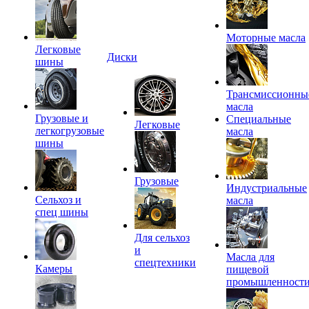
Моторные масла
Легковые
Диски
шины
Трансмиссионны
масла
Грузовые и
Специальные
Легковые
легкогрузовые
масла
шины
Грузовые
Индустриальные
Сельхоз и
масла
спец шины
Для сельхоз
и
Масла для
спецтехники
Камеры
пищевой
промышленност