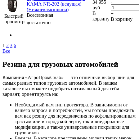
-
34 955
КАМА NR-202 (ведущая)
руб.
(Нижнекамскшина)
В
+
Всесезонная
Быстрый
корзину
В корзину
просмотр
достаточно
1
2
3
6
Все
Резина для грузовых автомобилей
Компания «АгроПромСнаб» — это отличный выбор шин для
самых разных типов грузовых автомобилей. В нашем
каталоге вы сможете подобрать оптимальный для себя
вариант, ориентируясь на:
Необходимый вам тип протектора. В зависимости от
вашего запроса и потребностей, мы готовы предложить
вам как резину для передвижения по асфальтированным
трассам или в городской черте, так и внедорожные
модификации, а также универсальные покрышки для
грузовиков.
Бренды. В каталоге представлены модели таких марок,