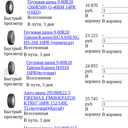
Грузовая шина 9,00R20
-
16 870
(260R508) О-40БМ 14PR
руб.
(ОШЗ)
В
+
Всесезонная
Быстрый
корзину
В корзину
просмотр
В пути, 3 дня
Грузовая шина 9,00R20
-
23 225
Taitong/Kapsen/HUASHENG
руб.
HS-268 16PR (универсал)
В
+
Всесезонная
Быстрый
корзину
В корзину
просмотр
В пути, 3 дня
Грузовая шина 9,00R20
-
24 855
Taitong/Kapsen HS918
руб.
16PR(ведущая)
В
+
Всесезонная
Быстрый
корзину
В корзину
просмотр
В пути, 3 дня
Авто шина 295/80R22,5
FIREMAX FM08/KPATOS
-
25 745
KTR67 18PR 152/149L
руб.
TL(ведущая)(Китай)
В
+
Быстрый
Всесезонная
корзину
В корзину
просмотр
В пути, 3 дня