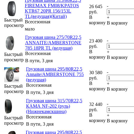
Грузовая шина 315/80R22,5
FIREMAX FM08/KPATOS
-
26 645
KTR67 20PR 156/153L
руб.
TL(ведущая)(Китай)
В
+
Быстрый
Всесезонная
корзину
В корзину
просмотр
мало
Грузовая шина 275/70R22,5
-
23 400
ANNAITE/AMBERSTONE
руб.
785 18PR TL (ведущая)
В
+
Всесезонная
Быстрый
корзину
В корзину
просмотр
В пути, 3 дня
Грузовая шина 295/80R22,5
-
30 580
Annaite/AMBERSTONE 755
руб.
(ведущая)
В
+
Всесезонная
Быстрый
корзину
В корзину
просмотр
В пути, 3 дня
Грузовая шина 315/70R22,5
-
32 440
КАМА NF-202 (руль)
руб.
(Нижнекамскшина)
В
+
Всесезонная
Быстрый
корзину
В корзину
просмотр
В пути, 3 дня
Грузовая шина 295/80R22,5