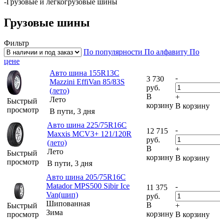
-
Грузовые и легкогрузовые шины
Грузовые шины
Фильтр
По популярности
По алфавиту
По
цене
Авто шина 155R13C
-
3 730
Mazzini EffiVan 85/83S
руб.
(лето)
В
+
Лето
Быстрый
корзину
В корзину
просмотр
В пути, 3 дня
Авто шина 225/75R16C
-
12 715
Maxxis MCV3+ 121/120R
руб.
(лето)
В
+
Лето
Быстрый
корзину
В корзину
просмотр
В пути, 3 дня
Авто шина 205/75R16C
Matador MPS500 Sibir Ice
-
11 375
Van(шип)
руб.
Шипованная
В
Быстрый
+
Зима
корзину
просмотр
В корзину