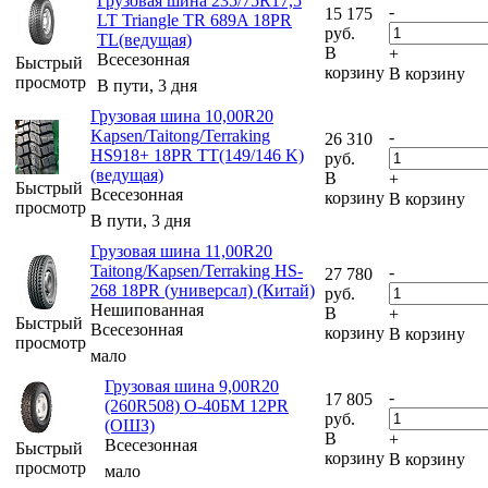
Грузовая шина 235/75R17,5
-
15 175
LT Triangle TR 689A 18PR
руб.
TL(ведущая)
В
+
Всесезонная
Быстрый
корзину
В корзину
просмотр
В пути, 3 дня
Грузовая шина 10,00R20
Kapsen/Taitong/Terraking
-
26 310
HS918+ 18PR TT(149/146 K)
руб.
(ведущая)
В
+
Быстрый
Всесезонная
корзину
В корзину
просмотр
В пути, 3 дня
Грузовая шина 11,00R20
Taitong/Kapsen/Terraking HS-
-
27 780
268 18PR (универсал) (Китай)
руб.
Нешипованная
В
+
Быстрый
Всесезонная
корзину
В корзину
просмотр
мало
Грузовая шина 9,00R20
-
17 805
(260R508) О-40БМ 12PR
руб.
(ОШЗ)
В
+
Всесезонная
Быстрый
корзину
В корзину
просмотр
мало