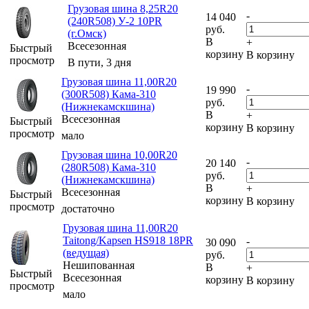
Грузовая шина 8,25R20
-
14 040
(240R508) У-2 10PR
руб.
(г.Омск)
В
+
Всесезонная
Быстрый
корзину
В корзину
просмотр
В пути, 3 дня
Грузовая шина 11,00R20
-
19 990
(300R508) Кама-310
руб.
(Нижнекамскшина)
В
+
Всесезонная
Быстрый
корзину
В корзину
просмотр
мало
Грузовая шина 10,00R20
-
20 140
(280R508) Кама-310
руб.
(Нижнекамскшина)
В
+
Всесезонная
Быстрый
корзину
В корзину
просмотр
достаточно
Грузовая шина 11,00R20
Taitong/Kapsen HS918 18PR
-
30 090
(ведущая)
руб.
Нешипованная
В
+
Быстрый
Всесезонная
корзину
В корзину
просмотр
мало