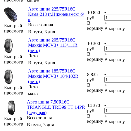
много
Авто шина 225/75R16C
-
10 850
Кама-218 (г.Нижнекамск) б/
руб.
к
В
+
Всесезонная
Быстрый
корзину
В корзину
просмотр
В пути, 3 дня
Авто шина 205/75R16C
-
10 300
Maxxis MCV3+ 113/111R
руб.
(лето)
В
+
Лето
Быстрый
корзину
В корзину
просмотр
В пути, 3 дня
Авто шина 185/75R16C
-
8 835
Maxxis MCV3+ 104/102R
руб.
(лето)
В
+
Лето
Быстрый
корзину
В корзину
просмотр
мало
Авто шина 7,50R16C
-
14 370
TRIANGLE TRD99 TT 14PR
руб.
(ведущая)
В
+
Всесезонная
Быстрый
корзину
В корзину
просмотр
В пути, 3 дня