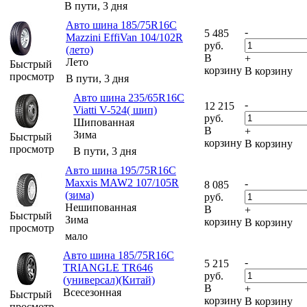
В пути, 3 дня
Авто шина 185/75R16C
-
5 485
Mazzini EffiVan 104/102R
руб.
(лето)
В
+
Лето
Быстрый
корзину
В корзину
просмотр
В пути, 3 дня
Авто шина 235/65R16C
-
12 215
Viatti V-524( шип)
руб.
Шипованная
В
+
Зима
Быстрый
корзину
В корзину
просмотр
В пути, 3 дня
Авто шина 195/75R16C
Maxxis MAW2 107/105R
-
8 085
(зима)
руб.
Нешипованная
В
+
Быстрый
Зима
корзину
В корзину
просмотр
мало
Авто шина 185/75R16C
-
5 215
TRIANGLE TR646
руб.
(универсал)(Китай)
В
+
Всесезонная
Быстрый
корзину
В корзину
просмотр