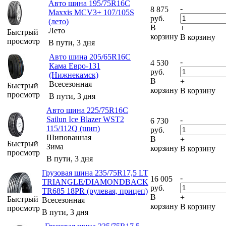
Авто шина 195/75R16C
-
8 875
Maxxis MCV3+ 107/105S
руб.
(лето)
В
+
Лето
Быстрый
корзину
В корзину
просмотр
В пути, 3 дня
Авто шина 205/65R16C
-
4 530
Кама Евро-131
руб.
(Нижнекамск)
В
+
Всесезонная
Быстрый
корзину
В корзину
просмотр
В пути, 3 дня
Авто шина 225/75R16C
Sailun Ice Blazer WST2
-
6 730
115/112Q (шип)
руб.
Шипованная
В
+
Быстрый
Зима
корзину
В корзину
просмотр
В пути, 3 дня
Грузовая шина 235/75R17,5 LT
-
16 005
TRIANGLE/DIAMONDBACK
руб.
TR685 18PR (рулевая, прицеп)
В
+
Быстрый
Всесезонная
корзину
В корзину
просмотр
В пути, 3 дня