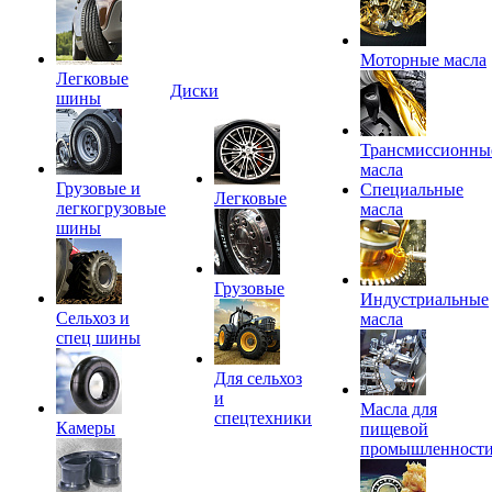
Моторные масла
Легковые
Диски
шины
Трансмиссионны
масла
Грузовые и
Специальные
Легковые
легкогрузовые
масла
шины
Грузовые
Индустриальные
Сельхоз и
масла
спец шины
Для сельхоз
и
Масла для
спецтехники
Камеры
пищевой
промышленност