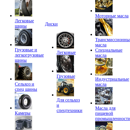
Моторные масла
Легковые
Диски
шины
Трансмиссионны
масла
Грузовые и
Специальные
Легковые
легкогрузовые
масла
шины
Грузовые
Индустриальные
Сельхоз и
масла
спец шины
Для сельхоз
и
Масла для
спецтехники
Камеры
пищевой
промышленност