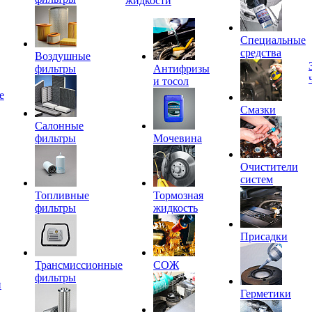
жидкости
Специальные
средства
Воздушные
фильтры
Антифризы
и тосол
е
Смазки
Салонные
фильтры
Мочевина
Очистители
систем
Топливные
Тормозная
фильтры
жидкость
Присадки
Трансмиссионные
СОЖ
фильтры
и
Герметики