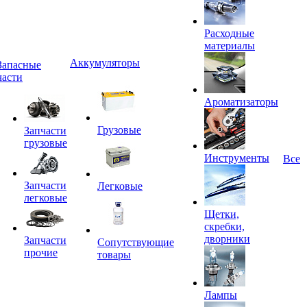
Расходные
материалы
Аккумуляторы
Запасные
части
Ароматизаторы
Грузовые
Запчасти
грузовые
Инструменты
Все
Запчасти
Легковые
легковые
Щетки,
скребки,
дворники
Запчасти
Сопутствующие
прочие
товары
Лампы