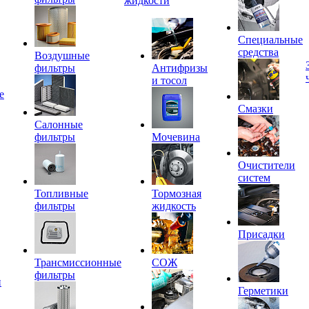
жидкости
Специальные
средства
Воздушные
фильтры
Антифризы
и тосол
е
Смазки
Салонные
фильтры
Мочевина
Очистители
систем
Топливные
Тормозная
фильтры
жидкость
Присадки
Трансмиссионные
СОЖ
фильтры
и
Герметики