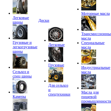
Моторные масла
Легковые
Диски
шины
Трансмиссионны
масла
Грузовые и
Специальные
Легковые
легкогрузовые
масла
шины
Грузовые
Индустриальные
Сельхоз и
масла
спец шины
Для сельхоз
и
Масла для
спецтехники
Камеры
пищевой
промышленност