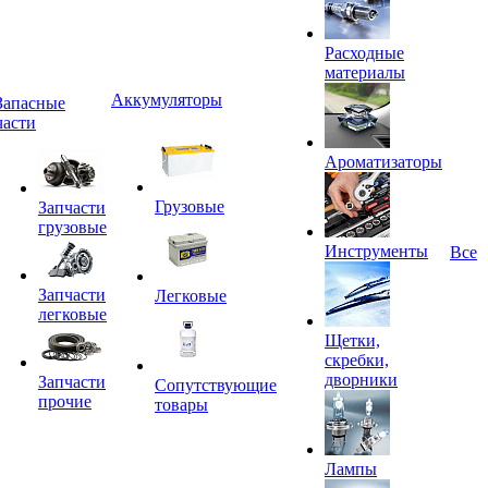
Расходные
материалы
Аккумуляторы
Запасные
части
Ароматизаторы
Грузовые
Запчасти
грузовые
Инструменты
Все
Запчасти
Легковые
легковые
Щетки,
скребки,
дворники
Запчасти
Сопутствующие
прочие
товары
Лампы