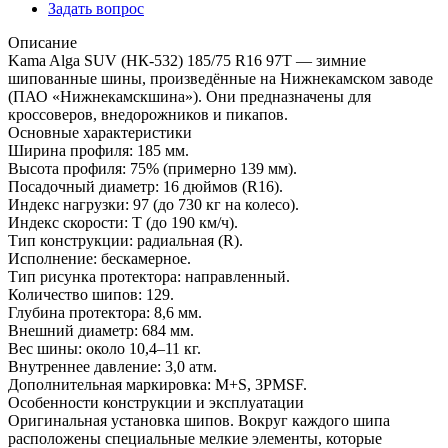
Задать вопрос
Описание
Kama Alga SUV (НК-532) 185/75 R16 97T — зимние
шипованные шины, произведённые на Нижнекамском заводе
(ПАО «Нижнекамскшина»). Они предназначены для
кроссоверов, внедорожников и пикапов.
Основные характеристики
Ширина профиля: 185 мм.
Высота профиля: 75% (примерно 139 мм).
Посадочный диаметр: 16 дюймов (R16).
Индекс нагрузки: 97 (до 730 кг на колесо).
Индекс скорости: T (до 190 км/ч).
Тип конструкции: радиальная (R).
Исполнение: бескамерное.
Тип рисунка протектора: направленный.
Количество шипов: 129.
Глубина протектора: 8,6 мм.
Внешний диаметр: 684 мм.
Вес шины: около 10,4–11 кг.
Внутреннее давление: 3,0 атм.
Дополнительная маркировка: M+S, 3PMSF.
Особенности конструкции и эксплуатации
Оригинальная установка шипов. Вокруг каждого шипа
расположены специальные мелкие элементы, которые