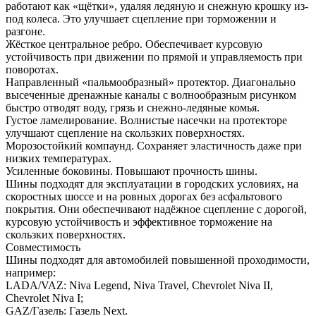
работают как «щётки», удаляя ледяную и снежную крошку из-
под колеса. Это улучшает сцепление при торможении и
разгоне.
Жёсткое центральное ребро. Обеспечивает курсовую
устойчивость при движении по прямой и управляемость при
поворотах.
Направленный «пальмообразный» протектор. Диагонально
высеченные дренажные каналы с волнообразным рисунком
быстро отводят воду, грязь и снежно-ледяные комья.
Густое ламелирование. Волнистые насечки на протекторе
улучшают сцепление на скользких поверхностях.
Морозостойкий компаунд. Сохраняет эластичность даже при
низких температурах.
Усиленные боковины. Повышают прочность шины.
Шины подходят для эксплуатации в городских условиях, на
скоростных шоссе и на ровных дорогах без асфальтового
покрытия. Они обеспечивают надёжное сцепление с дорогой,
курсовую устойчивость и эффективное торможение на
скользких поверхностях.
Совместимость
Шины подходят для автомобилей повышенной проходимости,
например:
LADA/VAZ: Niva Legend, Niva Travel, Chevrolet Niva II,
Chevrolet Niva I;
GAZ/Газель: Газель Next.