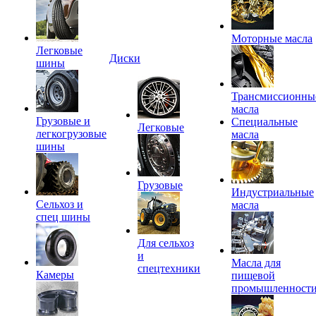
Моторные масла
Легковые
Диски
шины
Трансмиссионны
масла
Грузовые и
Специальные
Легковые
легкогрузовые
масла
шины
Грузовые
Индустриальные
Сельхоз и
масла
спец шины
Для сельхоз
и
Масла для
спецтехники
Камеры
пищевой
промышленност