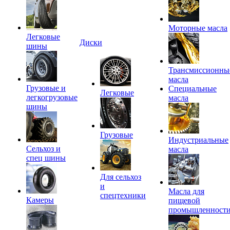
Моторные масла
Легковые
Диски
шины
Трансмиссионны
масла
Грузовые и
Специальные
Легковые
легкогрузовые
масла
шины
Грузовые
Индустриальные
Сельхоз и
масла
спец шины
Для сельхоз
и
Масла для
спецтехники
Камеры
пищевой
промышленност