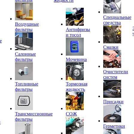
жидкости
Специальные
средства
Воздушные
фильтры
Антифризы
и тосол
е
Смазки
Салонные
фильтры
Мочевина
Очистители
систем
Топливные
Тормозная
фильтры
жидкость
Присадки
Трансмиссионные
СОЖ
фильтры
и
Герметики