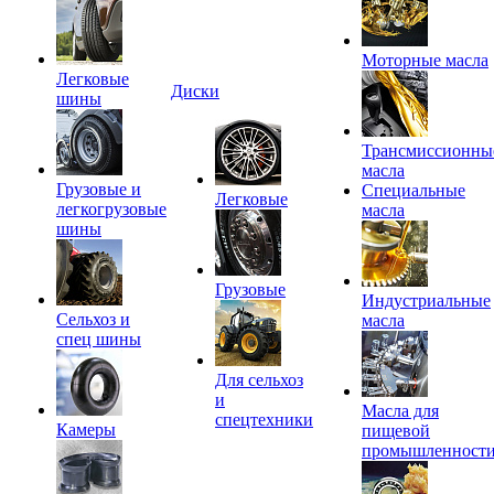
Моторные масла
Легковые
Диски
шины
Трансмиссионны
масла
Грузовые и
Специальные
Легковые
легкогрузовые
масла
шины
Грузовые
Индустриальные
Сельхоз и
масла
спец шины
Для сельхоз
и
Масла для
спецтехники
Камеры
пищевой
промышленност