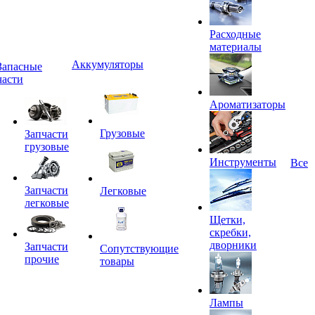
Расходные
материалы
Аккумуляторы
Запасные
части
Ароматизаторы
Грузовые
Запчасти
грузовые
Инструменты
Все
Запчасти
Легковые
легковые
Щетки,
скребки,
дворники
Запчасти
Сопутствующие
прочие
товары
Лампы