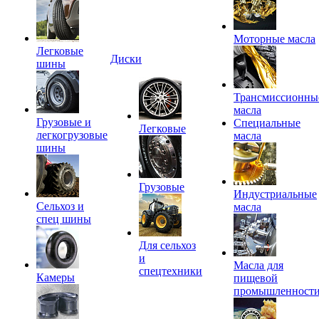
Моторные масла
Легковые
Диски
шины
Трансмиссионны
масла
Грузовые и
Специальные
Легковые
легкогрузовые
масла
шины
Грузовые
Индустриальные
Сельхоз и
масла
спец шины
Для сельхоз
и
Масла для
спецтехники
Камеры
пищевой
промышленност