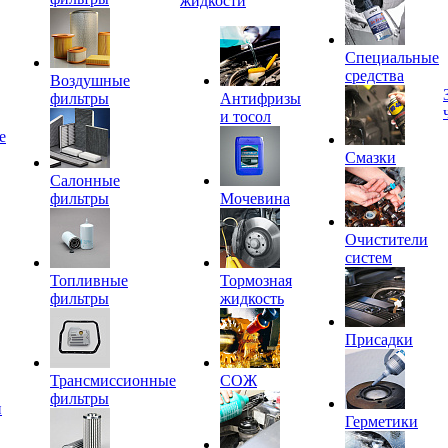
жидкости
Специальные
средства
Воздушные
фильтры
Антифризы
и тосол
е
Смазки
Салонные
фильтры
Мочевина
Очистители
систем
Топливные
Тормозная
фильтры
жидкость
Присадки
Трансмиссионные
СОЖ
фильтры
и
Герметики