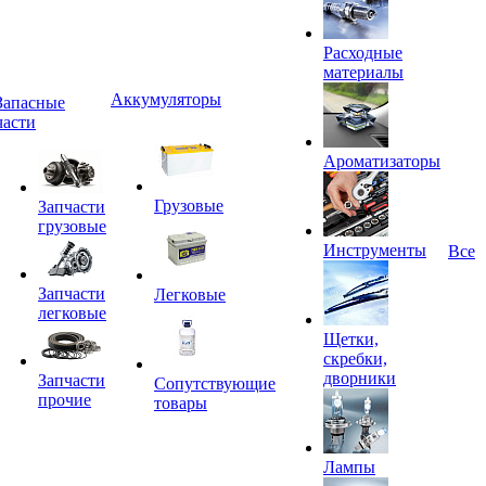
Расходные
материалы
Аккумуляторы
Запасные
части
Ароматизаторы
Грузовые
Запчасти
грузовые
Инструменты
Все
Запчасти
Легковые
легковые
Щетки,
скребки,
дворники
Запчасти
Сопутствующие
прочие
товары
Лампы