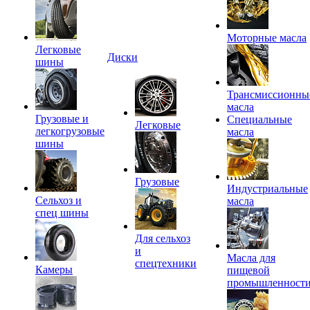
Моторные масла
Легковые
Диски
шины
Трансмиссионны
масла
Грузовые и
Специальные
Легковые
легкогрузовые
масла
шины
Грузовые
Индустриальные
Сельхоз и
масла
спец шины
Для сельхоз
и
Масла для
спецтехники
Камеры
пищевой
промышленност