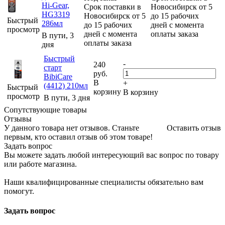
Hi-Gear,
Срок поставки в
Новосибирск от 5
HG3319
Новосибирск от 5
до 15 рабочих
Быстрый
286мл
до 15 рабочих
дней с момента
просмотр
дней с момента
оплаты заказа
В пути, 3
оплаты заказа
дня
Быстрый
-
240
старт
руб.
BibiCare
В
+
(4412) 210мл
Быстрый
корзину
В корзину
просмотр
В пути, 3 дня
Сопутствующие товары
Отзывы
У данного товара нет отзывов. Станьте
Оставить отзыв
первым, кто оставил отзыв об этом товаре!
Задать вопрос
Вы можете задать любой интересующий вас вопрос по товару
или работе магазина.
Наши квалифицированные специалисты обязательно вам
помогут.
Задать вопрос