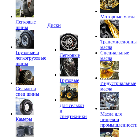
Моторные масла
Легковые
Диски
шины
Трансмиссионны
масла
Грузовые и
Специальные
Легковые
легкогрузовые
масла
шины
Грузовые
Индустриальные
Сельхоз и
масла
спец шины
Для сельхоз
и
Масла для
спецтехники
Камеры
пищевой
промышленност