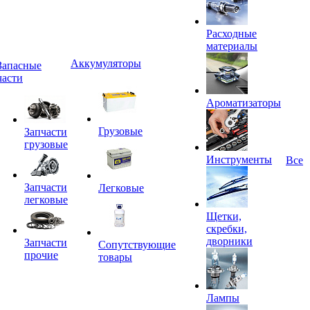
Расходные
материалы
Аккумуляторы
Запасные
части
Ароматизаторы
Грузовые
Запчасти
грузовые
Инструменты
Все
Запчасти
Легковые
легковые
Щетки,
скребки,
дворники
Запчасти
Сопутствующие
прочие
товары
Лампы