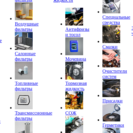
жидкости
Специальные
средства
Воздушные
фильтры
Антифризы
и тосол
е
Смазки
Салонные
фильтры
Мочевина
Очистители
систем
Топливные
Тормозная
фильтры
жидкость
Присадки
Трансмиссионные
СОЖ
фильтры
и
Герметики