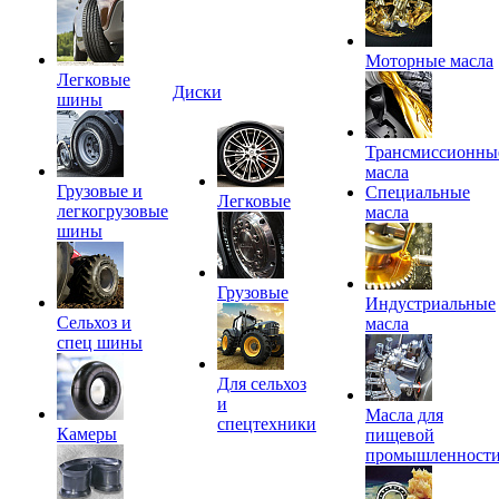
Моторные масла
Легковые
Диски
шины
Трансмиссионны
масла
Грузовые и
Специальные
Легковые
легкогрузовые
масла
шины
Грузовые
Индустриальные
Сельхоз и
масла
спец шины
Для сельхоз
и
Масла для
спецтехники
Камеры
пищевой
промышленност