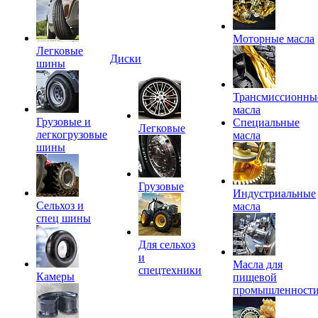
Моторные масла
Легковые
Диски
шины
Трансмиссионны
масла
Грузовые и
Специальные
Легковые
легкогрузовые
масла
шины
Грузовые
Индустриальные
Сельхоз и
масла
спец шины
Для сельхоз
и
Масла для
спецтехники
Камеры
пищевой
промышленност