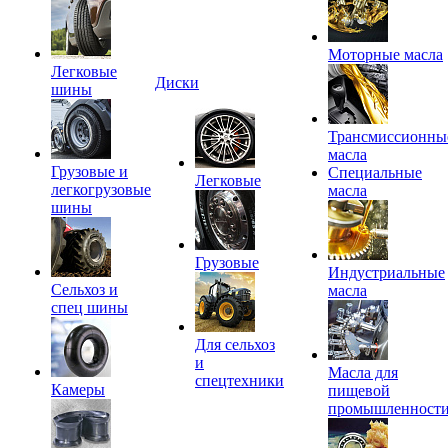
Моторные масла
Легковые
Диски
шины
Трансмиссионны
масла
Грузовые и
Специальные
Легковые
легкогрузовые
масла
шины
Грузовые
Индустриальные
Сельхоз и
масла
спец шины
Для сельхоз
и
Масла для
спецтехники
Камеры
пищевой
промышленност