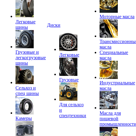
Моторные масла
Легковые
Диски
шины
Трансмиссионны
масла
Грузовые и
Специальные
Легковые
легкогрузовые
масла
шины
Грузовые
Индустриальные
Сельхоз и
масла
спец шины
Для сельхоз
и
Масла для
спецтехники
Камеры
пищевой
промышленност