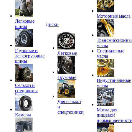
Моторные масла
Легковые
Диски
шины
Трансмиссионны
масла
Грузовые и
Специальные
Легковые
легкогрузовые
масла
шины
Грузовые
Индустриальные
Сельхоз и
масла
спец шины
Для сельхоз
и
Масла для
спецтехники
Камеры
пищевой
промышленност