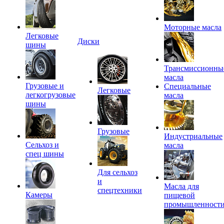
Моторные масла
Легковые
Диски
шины
Трансмиссионны
масла
Грузовые и
Специальные
Легковые
легкогрузовые
масла
шины
Грузовые
Индустриальные
Сельхоз и
масла
спец шины
Для сельхоз
и
Масла для
спецтехники
Камеры
пищевой
промышленност