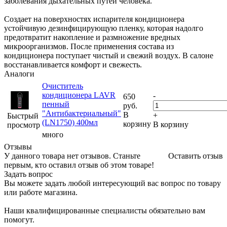
заболевания дыхательных путей человека.
Создает на поверхностях испарителя кондиционера
устойчивую дезинфицирующую пленку, которая надолго
предотвратит накопление и размножение вредных
микроорганизмов. После применения состава из
кондиционера поступает чистый и свежий воздух. В салоне
восстанавливается комфорт и свежесть.
Аналоги
Очиститель
кондиционера LAVR
-
650
пенный
руб.
"Антибактериальный"
В
+
Быстрый
(LN1750) 400мл
корзину
В корзину
просмотр
много
Отзывы
У данного товара нет отзывов. Станьте
Оставить отзыв
первым, кто оставил отзыв об этом товаре!
Задать вопрос
Вы можете задать любой интересующий вас вопрос по товару
или работе магазина.
Наши квалифицированные специалисты обязательно вам
помогут.