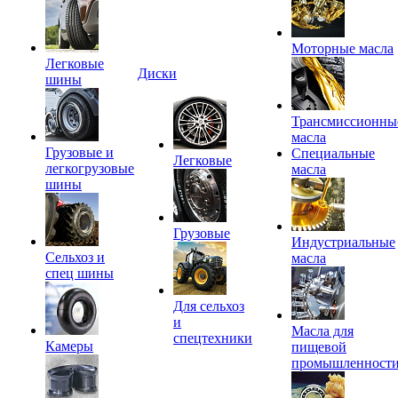
Моторные масла
Легковые
Диски
шины
Трансмиссионны
масла
Грузовые и
Специальные
Легковые
легкогрузовые
масла
шины
Грузовые
Индустриальные
Сельхоз и
масла
спец шины
Для сельхоз
и
Масла для
спецтехники
Камеры
пищевой
промышленност