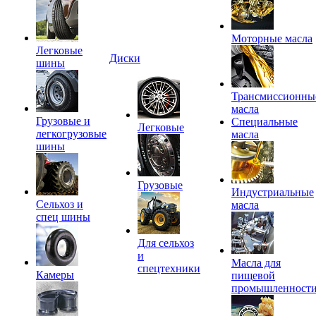
Моторные масла
Легковые
Диски
шины
Трансмиссионны
масла
Грузовые и
Специальные
Легковые
легкогрузовые
масла
шины
Грузовые
Индустриальные
Сельхоз и
масла
спец шины
Для сельхоз
и
Масла для
спецтехники
Камеры
пищевой
промышленност