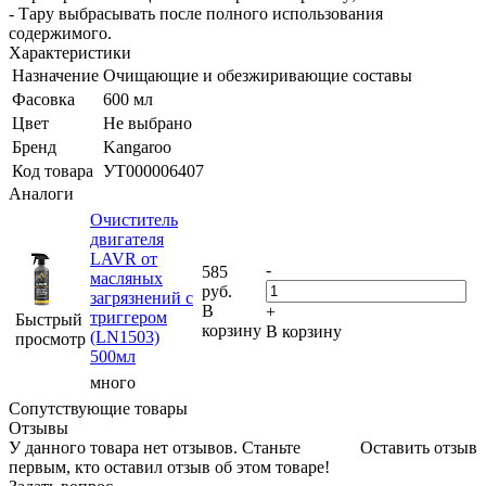
- Тару выбрасывать после полного использования
содержимого.
Характеристики
Назначение
Очищающие и обезжиривающие составы
Фасовка
600 мл
Цвет
Не выбрано
Бренд
Kangaroo
Код товара
УТ000006407
Аналоги
Очиститель
двигателя
LAVR от
-
585
масляных
руб.
загрязнений с
В
+
триггером
Быстрый
корзину
В корзину
(LN1503)
просмотр
500мл
много
Сопутствующие товары
Отзывы
У данного товара нет отзывов. Станьте
Оставить отзыв
первым, кто оставил отзыв об этом товаре!