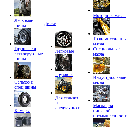
Моторные масла
Легковые
Диски
шины
Трансмиссионны
масла
Грузовые и
Специальные
Легковые
легкогрузовые
масла
шины
Грузовые
Индустриальные
Сельхоз и
масла
спец шины
Для сельхоз
и
Масла для
спецтехники
Камеры
пищевой
промышленност