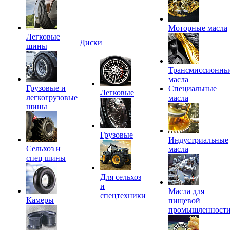
Моторные масла
Легковые
Диски
шины
Трансмиссионны
масла
Грузовые и
Специальные
Легковые
легкогрузовые
масла
шины
Грузовые
Индустриальные
Сельхоз и
масла
спец шины
Для сельхоз
и
Масла для
спецтехники
Камеры
пищевой
промышленност