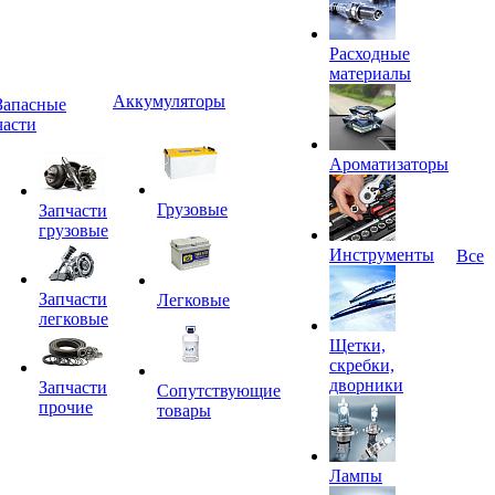
Расходные
материалы
Аккумуляторы
Запасные
части
Ароматизаторы
Грузовые
Запчасти
грузовые
Инструменты
Все
Запчасти
Легковые
легковые
Щетки,
скребки,
дворники
Запчасти
Сопутствующие
прочие
товары
Лампы