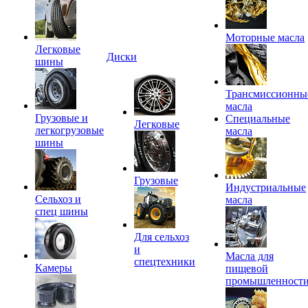
Моторные масла
Легковые
Диски
шины
Трансмиссионны
масла
Грузовые и
Специальные
Легковые
легкогрузовые
масла
шины
Грузовые
Индустриальные
Сельхоз и
масла
спец шины
Для сельхоз
и
Масла для
спецтехники
Камеры
пищевой
промышленност