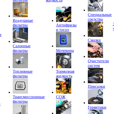
жидкости
Специальные
средства
Воздушные
фильтры
Антифризы
и тосол
е
Смазки
Салонные
фильтры
Мочевина
Очистители
систем
Топливные
Тормозная
фильтры
жидкость
Присадки
Трансмиссионные
СОЖ
фильтры
и
Герметики