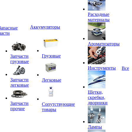
Расходные
материалы
Аккумуляторы
Запасные
части
Ароматизаторы
Грузовые
Запчасти
грузовые
Инструменты
Все
Запчасти
Легковые
легковые
Щетки,
скребки,
дворники
Запчасти
Сопутствующие
прочие
товары
Лампы