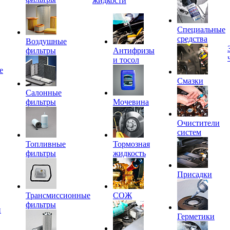
жидкости
Специальные
средства
Воздушные
фильтры
Антифризы
и тосол
е
Смазки
Салонные
фильтры
Мочевина
Очистители
систем
Топливные
Тормозная
фильтры
жидкость
Присадки
Трансмиссионные
СОЖ
фильтры
и
Герметики