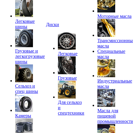
Моторные масла
Легковые
Диски
шины
Трансмиссионны
масла
Грузовые и
Специальные
Легковые
легкогрузовые
масла
шины
Грузовые
Индустриальные
Сельхоз и
масла
спец шины
Для сельхоз
и
Масла для
спецтехники
Камеры
пищевой
промышленност