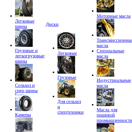
Моторные масла
Легковые
Диски
шины
Трансмиссионны
масла
Грузовые и
Специальные
Легковые
легкогрузовые
масла
шины
Грузовые
Индустриальные
Сельхоз и
масла
спец шины
Для сельхоз
и
Масла для
спецтехники
Камеры
пищевой
промышленност