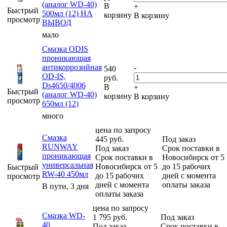
(аналог WD-40)
В
+
Быстрый
500мл (12) НА
корзину
В корзину
просмотр
ВЫВОД
мало
Смазка ODIS
проникающая
антикоррозийная
-
540
OD-IS,
руб.
Ds4650/4006
В
+
Быстрый
(аналог WD-40)
корзину
В корзину
просмотр
650мл (12)
много
цена по запросу
Смазка
445
руб.
Под заказ
RUNWAY
Под заказ
Срок поставки в
проникающая
Срок поставки в
Новосибирск от 5
универсальная
Новосибирск от 5
до 15 рабочих
Быстрый
RW-40 450мл
до 15 рабочих
дней с момента
просмотр
дней с момента
оплаты заказа
В пути, 3 дня
оплаты заказа
цена по запросу
Смазка WD-
1 795
руб.
Под заказ
40
Под заказ
Срок поставки в