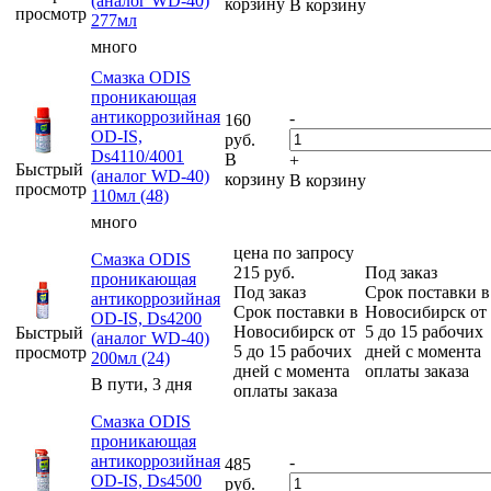
(аналог WD-40)
корзину
В корзину
просмотр
277мл
много
Смазка ODIS
проникающая
антикоррозийная
-
160
OD-IS,
руб.
Ds4110/4001
В
+
Быстрый
(аналог WD-40)
корзину
В корзину
просмотр
110мл (48)
много
цена по запросу
Смазка ODIS
215
руб.
Под заказ
проникающая
Под заказ
Срок поставки в
антикоррозийная
Срок поставки в
Новосибирск от
OD-IS, Ds4200
Новосибирск от
5 до 15 рабочих
Быстрый
(аналог WD-40)
5 до 15 рабочих
дней с момента
просмотр
200мл (24)
дней с момента
оплаты заказа
В пути, 3 дня
оплаты заказа
Смазка ODIS
проникающая
антикоррозийная
-
485
OD-IS, Ds4500
руб.