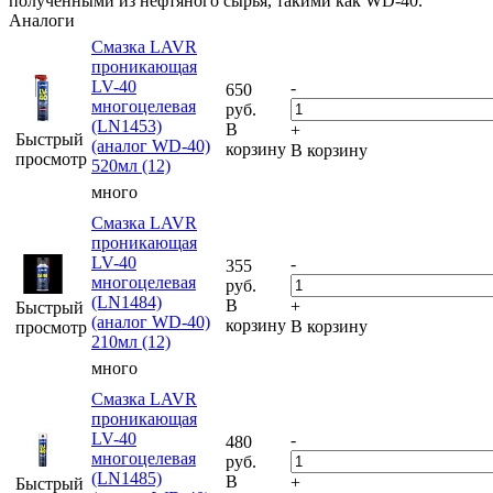
полученными из нефтяного сырья, такими как WD-40.
Аналоги
Смазка LAVR
проникающая
LV-40
-
650
многоцелевая
руб.
(LN1453)
В
+
Быстрый
(аналог WD-40)
корзину
В корзину
просмотр
520мл (12)
много
Смазка LAVR
проникающая
LV-40
-
355
многоцелевая
руб.
(LN1484)
В
+
Быстрый
(аналог WD-40)
корзину
В корзину
просмотр
210мл (12)
много
Смазка LAVR
проникающая
LV-40
-
480
многоцелевая
руб.
(LN1485)
В
+
Быстрый