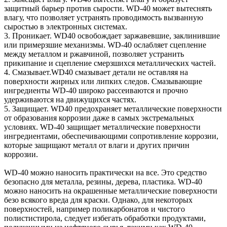
защитный барьер против сырости. WD-40 может вытеснять
влагу, что позволяет устранять проводимость вызванную
сыростью в электронных системах.
3. Проникает. WD40 освобождает заржавевшие, заклинившие
или примерзшие механизмы. WD-40 ослабляет сцепление
между металлом и ржавчиной, позволяет устранить
прикипание и сцепление смерзшихся металлических частей.
4. Смазывает.WD40 смазывает детали не оставляя на
поверхности жирных или липких следов. Смазывающие
ингредиенты WD-40 широко рассеиваются и прочно
удерживаются на движущихся частях.
5. Защищает. WD40 предохраняет металлические поверхности
от образования коррозии даже в самых экстремальных
условиях. WD-40 защищает металлические поверхности
ингредиентами, обеспечивающими сопротивление коррозии,
которые защищают металл от влаги и других причин
коррозии.
WD-40 можно наносить практически на все. Это средство
безопасно для металла, резины, дерева, пластика. WD-40
можно наносить на окрашенные металлические поверхности
безо всякого вреда для краски. Однако, для некоторых
поверхностей, например поликарбонатов и чистого
полистистирола, следует избегать обработки продуктами,