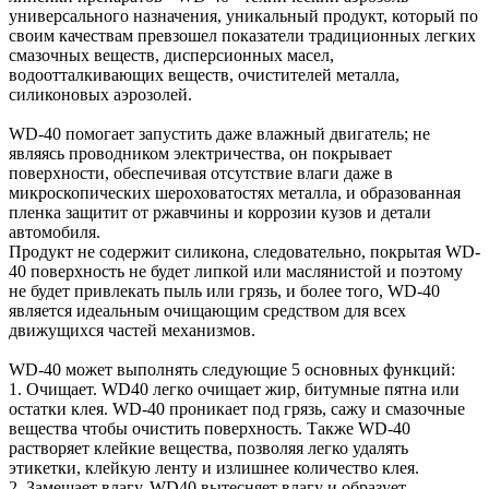
универсального назначения, уникальный продукт, который по
своим качествам превзошел показатели традиционных легких
смазочных веществ, дисперсионных масел,
водоотталкивающих веществ, очистителей металла,
силиконовых аэрозолей.
WD-40 помогает запустить даже влажный двигатель; не
являясь проводником электричества, он покрывает
поверхности, обеспечивая отсутствие влаги даже в
микроскопических шероховатостях металла, и образованная
пленка защитит от ржавчины и коррозии кузов и детали
автомобиля.
Продукт не содержит силикона, следовательно, покрытая WD-
40 поверхность не будет липкой или маслянистой и поэтому
не будет привлекать пыль или грязь, и более того, WD-40
является идеальным очищающим средством для всех
движущихся частей механизмов.
WD-40 может выполнять следующие 5 основных функций:
1. Очищает. WD40 легко очищает жир, битумные пятна или
остатки клея. WD-40 проникает под грязь, сажу и смазочные
вещества чтобы очистить поверхность. Также WD-40
растворяет клейкие вещества, позволяя легко удалять
этикетки, клейкую ленту и излишнее количество клея.
2. Замещает влагу. WD40 вытесняет влагу и образует