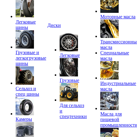
Моторные масла
Легковые
Диски
шины
Трансмиссионны
масла
Грузовые и
Специальные
Легковые
легкогрузовые
масла
шины
Грузовые
Индустриальные
Сельхоз и
масла
спец шины
Для сельхоз
и
Масла для
спецтехники
Камеры
пищевой
промышленност