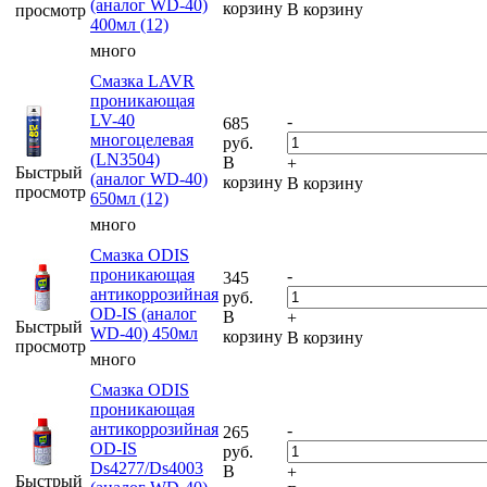
(аналог WD-40)
корзину
В корзину
просмотр
400мл (12)
много
Смазка LAVR
проникающая
LV-40
-
685
многоцелевая
руб.
(LN3504)
В
+
Быстрый
(аналог WD-40)
корзину
В корзину
просмотр
650мл (12)
много
Смазка ODIS
проникающая
-
345
антикоррозийная
руб.
OD-IS (аналог
В
+
Быстрый
WD-40) 450мл
корзину
В корзину
просмотр
много
Смазка ODIS
проникающая
антикоррозийная
-
265
OD-IS
руб.
Ds4277/Ds4003
В
+
Быстрый