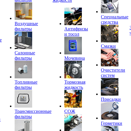
жидкости
Специальные
средства
Воздушные
фильтры
Антифризы
и тосол
е
Смазки
Салонные
фильтры
Мочевина
Очистители
систем
Топливные
Тормозная
фильтры
жидкость
Присадки
Трансмиссионные
СОЖ
фильтры
и
Герметики