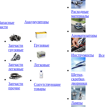
Расходные
материалы
Аккумуляторы
Запасные
части
Ароматизаторы
Грузовые
Запчасти
грузовые
Инструменты
Все
Запчасти
Легковые
легковые
Щетки,
скребки,
дворники
Запчасти
Сопутствующие
прочие
товары
Лампы