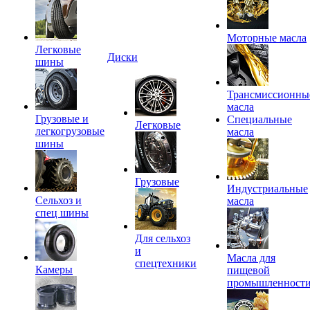
Моторные масла
Легковые
Диски
шины
Трансмиссионны
масла
Грузовые и
Специальные
Легковые
легкогрузовые
масла
шины
Грузовые
Индустриальные
Сельхоз и
масла
спец шины
Для сельхоз
и
Масла для
спецтехники
Камеры
пищевой
промышленност