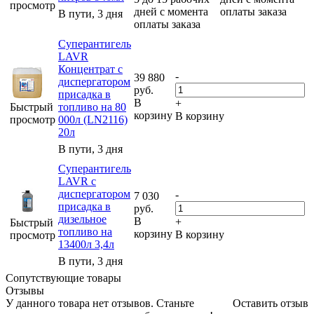
просмотр
дней с момента
оплаты заказа
В пути, 3 дня
оплаты заказа
Суперантигель
LAVR
Концентрат с
-
39 880
диспергатором
руб.
присадка в
В
+
Быстрый
топливо на 80
корзину
В корзину
просмотр
000л (LN2116)
20л
В пути, 3 дня
Суперантигель
LAVR с
диспергатором
-
7 030
присадка в
руб.
дизельное
В
+
Быстрый
топливо на
корзину
В корзину
просмотр
13400л 3,4л
В пути, 3 дня
Сопутствующие товары
Отзывы
У данного товара нет отзывов. Станьте
Оставить отзыв