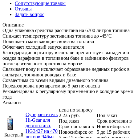
Сопутствующие товары
Отзывы
Задать вопрос
Описание
Одна упаковка средства рассчитана на 6700 литров топлива
Снижает температуру застывания топлива до -45°С
Повышает смазывающие свойства топлива
Облегчает холодный запуск двигателя
Благодаря диспергатору в составе препятствует выпадению
осадка парафинов в топливном баке и забиванию фильтров
после длительного простоя на морозе
Связывает воду и исключает образование ледяных пробок в
фильтрах, топливопроводах и баке
Совместима со всеми видами дизельного топлива
Передозировка препаратом до 5 раз не опасна
Рекомендована к регулярному применению в холодное время
года
Аналоги
цена по запросу
Суперантигель
2 235
руб.
Под заказ
Hi-Gear для
Под заказ
Срок поставки в
дизтоплива,
Срок поставки в
Новосибирск от
HG3427 на 470
Новосибирск от
5 до 15 рабочих
Быстрый
литров 946мл
5 до 15 рабочих
дней с момента