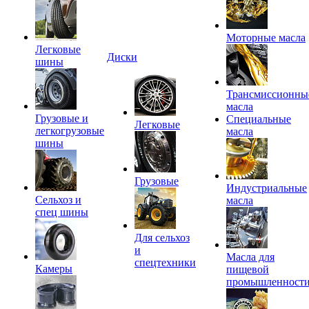
Моторные масла
Легковые
Диски
шины
Трансмиссионны
масла
Грузовые и
Специальные
Легковые
легкогрузовые
масла
шины
Грузовые
Индустриальные
Сельхоз и
масла
спец шины
Для сельхоз
и
Масла для
спецтехники
Камеры
пищевой
промышленност