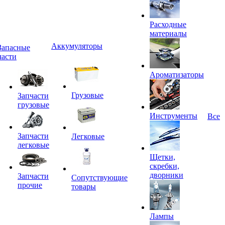
Расходные
материалы
Аккумуляторы
Запасные
части
Ароматизаторы
Грузовые
Запчасти
грузовые
Инструменты
Все
Запчасти
Легковые
легковые
Щетки,
скребки,
дворники
Запчасти
Сопутствующие
прочие
товары
Лампы