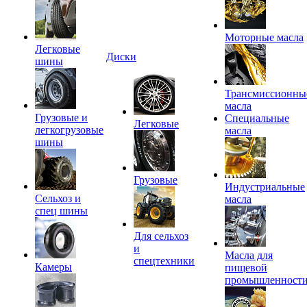
Моторные масла
Легковые
Диски
шины
Трансмиссионны
масла
Грузовые и
Специальные
Легковые
легкогрузовые
масла
шины
Грузовые
Индустриальные
Сельхоз и
масла
спец шины
Для сельхоз
и
Масла для
спецтехники
Камеры
пищевой
промышленност