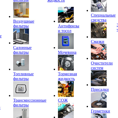
жидкости
Специальные
средства
Воздушные
фильтры
Антифризы
и тосол
е
Смазки
Салонные
фильтры
Мочевина
Очистители
систем
Топливные
Тормозная
фильтры
жидкость
Присадки
Трансмиссионные
СОЖ
фильтры
и
Герметики