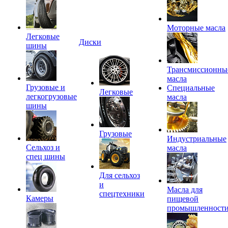
Моторные масла
Легковые
Диски
шины
Трансмиссионны
масла
Грузовые и
Специальные
Легковые
легкогрузовые
масла
шины
Грузовые
Индустриальные
Сельхоз и
масла
спец шины
Для сельхоз
и
Масла для
спецтехники
Камеры
пищевой
промышленност