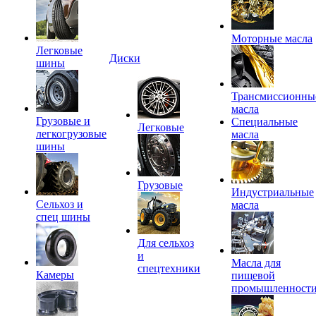
Моторные масла
Легковые
Диски
шины
Трансмиссионны
масла
Грузовые и
Специальные
Легковые
легкогрузовые
масла
шины
Грузовые
Индустриальные
Сельхоз и
масла
спец шины
Для сельхоз
и
Масла для
спецтехники
Камеры
пищевой
промышленност