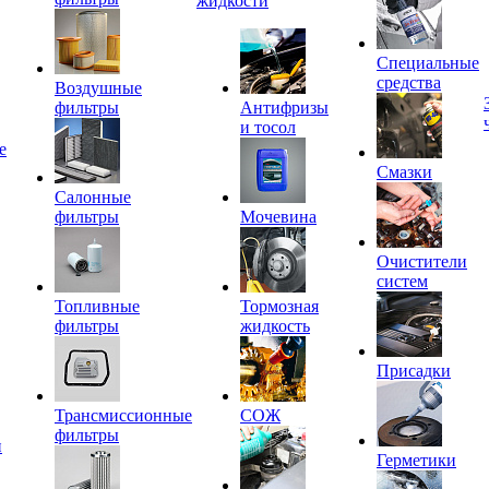
жидкости
Специальные
средства
Воздушные
фильтры
Антифризы
и тосол
е
Смазки
Салонные
фильтры
Мочевина
Очистители
систем
Топливные
Тормозная
фильтры
жидкость
Присадки
Трансмиссионные
СОЖ
фильтры
и
Герметики