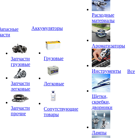
Расходные
материалы
Аккумуляторы
Запасные
части
Ароматизаторы
Грузовые
Запчасти
грузовые
Инструменты
Все
Запчасти
Легковые
легковые
Щетки,
скребки,
дворники
Запчасти
Сопутствующие
прочие
товары
Лампы