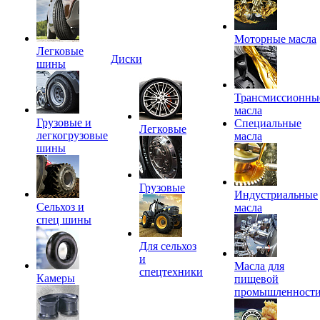
Моторные масла
Легковые
Диски
шины
Трансмиссионны
масла
Грузовые и
Специальные
Легковые
легкогрузовые
масла
шины
Грузовые
Индустриальные
Сельхоз и
масла
спец шины
Для сельхоз
и
Масла для
спецтехники
Камеры
пищевой
промышленност