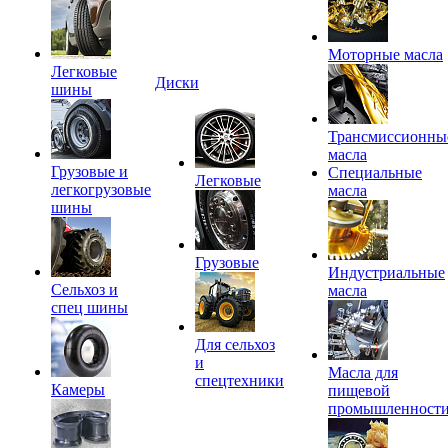
Моторные масла
Легковые
Диски
шины
Трансмиссионны
масла
Грузовые и
Специальные
Легковые
легкогрузовые
масла
шины
Грузовые
Индустриальные
Сельхоз и
масла
спец шины
Для сельхоз
и
Масла для
спецтехники
Камеры
пищевой
промышленност