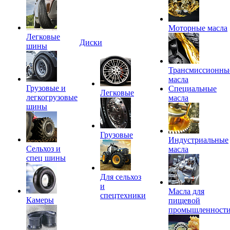
Моторные масла
Легковые
Диски
шины
Трансмиссионны
масла
Грузовые и
Специальные
Легковые
легкогрузовые
масла
шины
Грузовые
Индустриальные
Сельхоз и
масла
спец шины
Для сельхоз
и
Масла для
спецтехники
Камеры
пищевой
промышленност