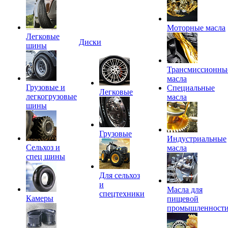
Моторные масла
Легковые
Диски
шины
Трансмиссионны
масла
Грузовые и
Специальные
Легковые
легкогрузовые
масла
шины
Грузовые
Индустриальные
Сельхоз и
масла
спец шины
Для сельхоз
и
Масла для
спецтехники
Камеры
пищевой
промышленност