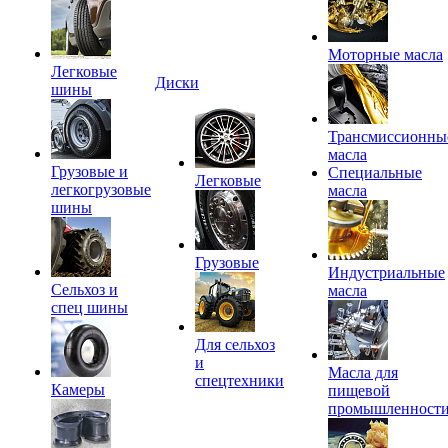
Моторные масла
Легковые
Диски
шины
Трансмиссионны
масла
Грузовые и
Специальные
Легковые
легкогрузовые
масла
шины
Грузовые
Индустриальные
Сельхоз и
масла
спец шины
Для сельхоз
и
Масла для
спецтехники
Камеры
пищевой
промышленност