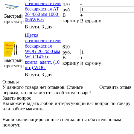
стеклоочистителя
-
470
бескаркасная AT
руб.
26"/660 мм 1000-
В
+
Быстрый
066WB-6
корзину
В корзину
просмотр
В пути, 3 дня
Щетка
стеклоочистителя
бескаркасная
-
610
WOG 26"/650 мм
руб.
WGC1410 с
В
+
Быстрый
компл. адапт. (10
корзину
В корзину
просмотр
шт.) WOG
В пути, 3 дня
Отзывы
У данного товара нет отзывов. Станьте
Оставить отзыв
первым, кто оставил отзыв об этом товаре!
Задать вопрос
Вы можете задать любой интересующий вас вопрос по товару
или работе магазина.
Наши квалифицированные специалисты обязательно вам
помогут.