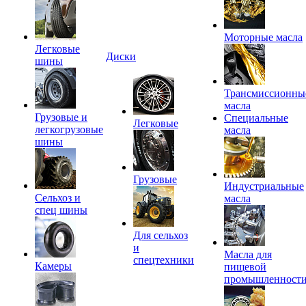
Моторные масла
Легковые
Диски
шины
Трансмиссионны
масла
Грузовые и
Специальные
Легковые
легкогрузовые
масла
шины
Грузовые
Индустриальные
Сельхоз и
масла
спец шины
Для сельхоз
и
Масла для
спецтехники
Камеры
пищевой
промышленност