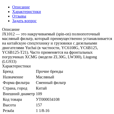
Описание
Характеристики
Отзывы
Задать вопрос
Описание
JX1012 — это накручиваемый (spin-on) полнопоточный
масляный фильтр, который преимущественно устанавливается
на китайскую спецтехнику и грузовики с дизельными
двигателями Yuchai (в частности, YC6108G, YC6B125,
YC6B125-T21). Часто применяется на фронтальных
погрузчиках XCMG (модели ZL30G, LW300), Liugong
(LG933)
Характеристики
Бренд
Прочие бренды
Назначение
Масляный
Форма фильтра
Сменный фильтр
Страна, город
Китай
Внешний диаметр
109
Код товара
УТ000034108
Высота
157
Резьба
1 1/8-16