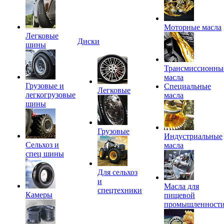
Моторные масла
Легковые
Диски
шины
Трансмиссионны
масла
Грузовые и
Специальные
Легковые
легкогрузовые
масла
шины
Грузовые
Индустриальные
Сельхоз и
масла
спец шины
Для сельхоз
и
Масла для
спецтехники
Камеры
пищевой
промышленност