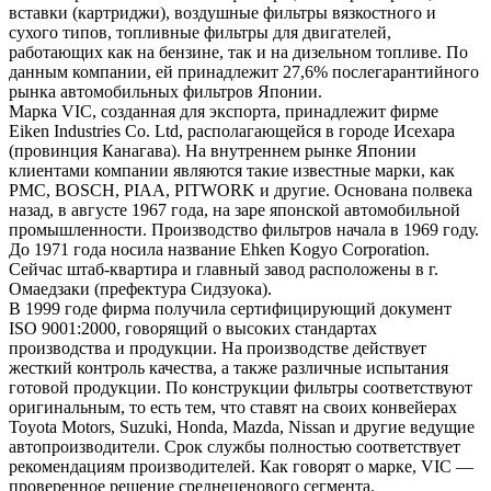
вставки (картриджи), воздушные фильтры вязкостного и
сухого типов, топливные фильтры для двигателей,
работающих как на бензине, так и на дизельном топливе. По
данным компании, ей принадлежит 27,6% послегарантийного
рынка автомобильных фильтров Японии.
Марка VIC, созданная для экспорта, принадлежит фирме
Eiken Industries Co. Ltd, располагающейся в городе Исехара
(провинция Канагава). На внутреннем рынке Японии
клиентами компании являются такие известные марки, как
PMC, BOSCH, PIAA, PITWORK и другие. Основана полвека
назад, в августе 1967 года, на заре японской автомобильной
промышленности. Производство фильтров начала в 1969 году.
До 1971 года носила название Ehken Kogyo Corporation.
Сейчас штаб-квартира и главный завод расположены в г.
Омаедзаки (префектура Сидзуока).
В 1999 годе фирма получила сертифицирующий документ
ISO 9001:2000, говорящий о высоких стандартах
производства и продукции. На производстве действует
жесткий контроль качества, а также различные испытания
готовой продукции. По конструкции фильтры соответствуют
оригинальным, то есть тем, что ставят на своих конвейерах
Toyota Motors, Suzuki, Honda, Mazda, Nissan и другие ведущие
автопроизводители. Срок службы полностью соответствует
рекомендациям производителей. Как говорят о марке, VIC —
проверенное решение среднеценового сегмента.