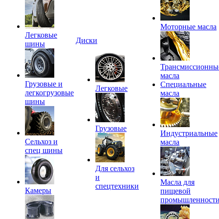
Моторные масла
Легковые
Диски
шины
Трансмиссионны
масла
Грузовые и
Специальные
Легковые
легкогрузовые
масла
шины
Грузовые
Индустриальные
Сельхоз и
масла
спец шины
Для сельхоз
и
Масла для
спецтехники
Камеры
пищевой
промышленност