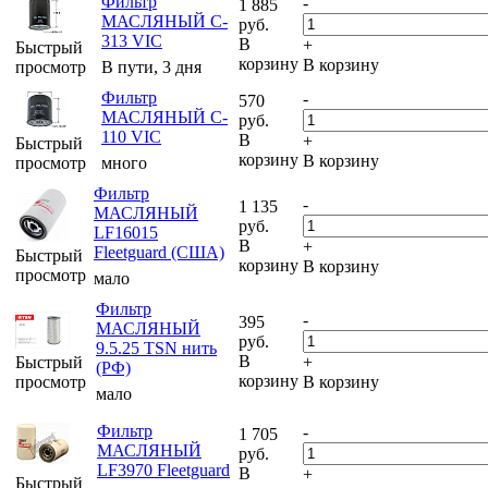
Фильтр
-
1 885
МАСЛЯНЫЙ C-
руб.
313 VIC
В
+
Быстрый
корзину
В корзину
просмотр
В пути, 3 дня
Фильтр
-
570
МАСЛЯНЫЙ C-
руб.
110 VIC
В
+
Быстрый
корзину
В корзину
просмотр
много
Фильтр
-
1 135
МАСЛЯНЫЙ
руб.
LF16015
В
+
Fleetguard (США)
Быстрый
корзину
В корзину
просмотр
мало
Фильтр
-
395
МАСЛЯНЫЙ
руб.
9.5.25 TSN нить
В
Быстрый
+
(РФ)
корзину
просмотр
В корзину
мало
Фильтр
-
1 705
МАСЛЯНЫЙ
руб.
LF3970 Fleetguard
В
+
Быстрый