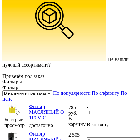
Не нашли
нужный ассортимент?
Привезём под заказ.
Фильтры
Фильтр
По популярности
По алфавиту
По
цене
Фильтр
-
785
МАСЛЯНЫЙ O-
руб.
119 VIC
В
+
Быстрый
корзину
В корзину
просмотр
достаточно
Фильтр
-
2 505
МАСЛЯНЫЙ C-