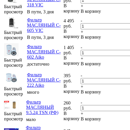
руб.
318 VIC
В
+
Быстрый
корзину
В корзину
просмотр
В пути, 3 дня
Фильтр
-
4 495
МАСЛЯНЫЙ C-
руб.
605 VIC
В
+
Быстрый
корзину
В корзину
В пути, 3 дня
просмотр
Фильтр
-
1 405
МАСЛЯНЫЙ C-
руб.
602 Aiko
В
+
Быстрый
корзину
В корзину
достаточно
просмотр
Фильтр
-
395
МАСЛЯНЫЙ C-
руб.
222 Aiko
В
+
Быстрый
корзину
В корзину
много
просмотр
Фильтр
-
260
МАСЛЯНЫЙ
руб.
9.5.24 TSN (РФ)
В
Быстрый
+
корзину
просмотр
В корзину
мало
Фильтр