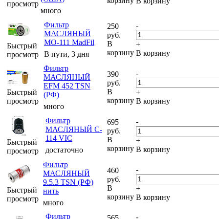
корзину
В корзину
просмотр
много
Фильтр
-
250
МАСЛЯНЫЙ
руб.
MO-111 MadFil
В
+
Быстрый
корзину
В корзину
В пути, 3 дня
просмотр
Фильтр
-
390
МАСЛЯНЫЙ
руб.
EFM 452 TSN
В
Быстрый
+
(РФ)
корзину
просмотр
В корзину
много
Фильтр
-
695
МАСЛЯНЫЙ C-
руб.
114 VIC
В
+
Быстрый
корзину
В корзину
достаточно
просмотр
Фильтр
-
460
МАСЛЯНЫЙ
руб.
9.5.3 TSN (РФ)
В
+
Быстрый
нить
корзину
В корзину
просмотр
много
Фильтр
-
565