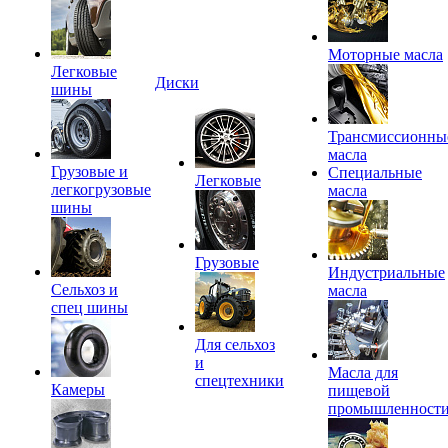
Моторные масла
Легковые
Диски
шины
Трансмиссионны
масла
Грузовые и
Специальные
Легковые
легкогрузовые
масла
шины
Грузовые
Индустриальные
Сельхоз и
масла
спец шины
Для сельхоз
и
Масла для
спецтехники
Камеры
пищевой
промышленност