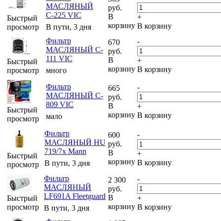
МАСЛЯНЫЙ
руб.
С-225 VIC
В
+
Быстрый
корзину
В корзину
просмотр
В пути, 3 дня
Фильтр
-
670
МАСЛЯНЫЙ C-
руб.
111 VIC
В
+
Быстрый
корзину
В корзину
просмотр
много
Фильтр
-
665
МАСЛЯНЫЙ C-
руб.
809 VIC
В
+
Быстрый
корзину
В корзину
мало
просмотр
Фильтр
-
600
МАСЛЯНЫЙ HU
руб.
719/7x Mann
В
+
Быстрый
корзину
В корзину
В пути, 3 дня
просмотр
Фильтр
-
2 300
МАСЛЯНЫЙ
руб.
LF691A Fleetguard
В
Быстрый
+
корзину
просмотр
В корзину
В пути, 3 дня