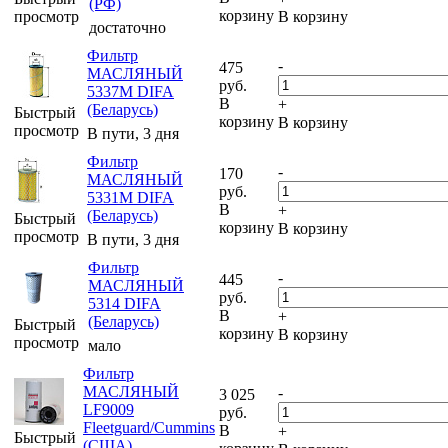
(РФ)
корзину
просмотр
В корзину
достаточно
Фильтр
-
475
МАСЛЯНЫЙ
руб.
5337M DIFA
В
+
(Беларусь)
Быстрый
корзину
В корзину
просмотр
В пути, 3 дня
Фильтр
-
170
МАСЛЯНЫЙ
руб.
5331M DIFA
В
+
(Беларусь)
Быстрый
корзину
В корзину
просмотр
В пути, 3 дня
Фильтр
-
445
МАСЛЯНЫЙ
руб.
5314 DIFA
В
+
(Беларусь)
Быстрый
корзину
В корзину
просмотр
мало
Фильтр
МАСЛЯНЫЙ
-
3 025
LF9009
руб.
Fleetguard/Cummins
В
+
Быстрый
(США)