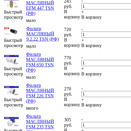
-
245
МАСЛЯНЫЙ
руб.
EFM 447 TSN
В
Быстрый
+
(РФ)
корзину
просмотр
В корзину
мало
Фильтр
-
720
МАСЛЯНЫЙ
руб.
9.2.22 TSN (РФ)
В
Быстрый
+
корзину
просмотр
В корзину
мало
Фильтр
-
770
МАСЛЯНЫЙ
руб.
FSM 650 TSN
В
Быстрый
+
(РФ)
корзину
просмотр
В корзину
мало
Фильтр
-
270
МАСЛЯНЫЙ
руб.
FSM 226 TSN
В
Быстрый
+
(РФ)
корзину
просмотр
В корзину
много
Фильтр
-
305
МАСЛЯНЫЙ
руб.
FSM 235 TSN
В
Быстрый
+