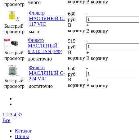
корзину
В корзину
много
просмотр
Фильтр
-
680
МАСЛЯНЫЙ O-
руб.
117 VIC
В
+
Быстрый
корзину
В корзину
просмотр
мало
Фильтр
-
515
МАСЛЯНЫЙ
руб.
9.2.10 TSN (РФ)
В
Быстрый
+
корзину
просмотр
В корзину
достаточно
Фильтр
-
650
МАСЛЯНЫЙ C-
руб.
224 VIC
В
+
Быстрый
корзину
В корзину
просмотр
достаточно
1
2
3
4
37
Все
Каталог
Шины