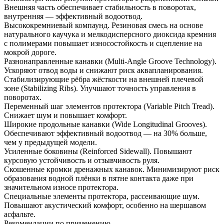
Внешняя часть обеспечивает стабильность в поворотах,
внутренняя — эффективный водоотвод.
Высококремниевый компаунд. Резиновая смесь на основе
натурального каучука и мелкодисперсного диоксида кремния
с полимерами повышает износостойкость и сцепление на
мокрой дороге.
Разнонаправленные канавки (Multi-Angle Groove Technology).
Ускоряют отвод воды и снижают риск аквапланирования.
Стабилизирующие рёбра жёсткости на внешней плечевой
зоне (Stabilizing Ribs). Улучшают точность управления в
поворотах.
Переменный шаг элементов протектора (Variable Pitch Tread).
Снижает шум и повышает комфорт.
Широкие продольные канавки (Wide Longitudinal Grooves).
Обеспечивают эффективный водоотвод — на 30% больше,
чем у предыдущей модели.
Усиленные боковины (Reinforced Sidewall). Повышают
курсовую устойчивость и отзывчивость руля.
Скошенные кромки дренажных канавок. Минимизируют риск
образования водной плёнки в пятне контакта даже при
значительном износе протектора.
Специальные элементы протектора, рассеивающие шум.
Повышают акустический комфорт, особенно на шершавом
асфальте.
Рекомендации по применению