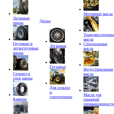
Моторные масла
Легковые
Диски
шины
Трансмиссионны
масла
Грузовые и
Специальные
Легковые
легкогрузовые
масла
шины
Грузовые
Индустриальные
Сельхоз и
масла
спец шины
Для сельхоз
и
Масла для
спецтехники
Камеры
пищевой
промышленност