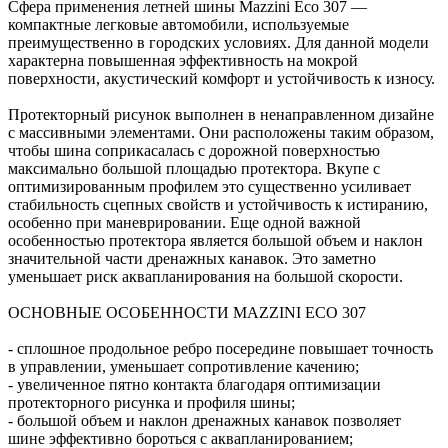
Сфера применения летней шины Mazzini Eco 307 —
компактные легковые автомобили, используемые
преимущественно в городских условиях. Для данной модели
характерна повышенная эффективность на мокрой
поверхности, акустический комфорт и устойчивость к износу.
Протекторный рисунок выполнен в ненаправленном дизайне
с массивными элементами. Они расположены таким образом,
чтобы шина соприкасалась с дорожной поверхностью
максимально большой площадью протектора. Вкупе с
оптимизированным профилем это существенно усиливает
стабильность сцепных свойств и устойчивость к истиранию,
особенно при маневрировании. Еще одной важной
особенностью протектора является большой объем и наклон
значительной части дренажных канавок. Это заметно
уменьшает риск аквапланирования на большой скорости.
ОСНОВНЫЕ ОСОБЕННОСТИ MAZZINI ECO 307
- сплошное продольное ребро посередине повышает точность
в управлении, уменьшает сопротивление качению;
- увеличенное пятно контакта благодаря оптимизации
протекторного рисунка и профиля шины;
- большой объем и наклон дренажных канавок позволяет
шине эффективно бороться с аквапланированием;