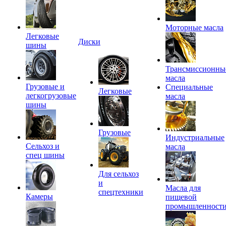
Моторные масла
Легковые
Диски
шины
Трансмиссионны
масла
Грузовые и
Специальные
Легковые
легкогрузовые
масла
шины
Грузовые
Индустриальные
Сельхоз и
масла
спец шины
Для сельхоз
и
Масла для
спецтехники
Камеры
пищевой
промышленност