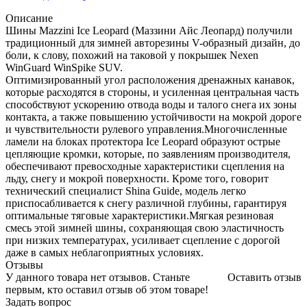
Описание
Шины Mazzini Ice Leopard (Маззини Айс Леопард) получили
традиционный для зимней авторезины V-образный дизайн, до
боли, к слову, похожий на таковой у покрышек Nexen
WinGuard WinSpike SUV.
Оптимизированный угол расположения дренажных канавок,
которые расходятся в стороны, и усиленная центральная часть
способствуют ускорению отвода воды и талого снега их зоны
контакта, а также повышению устойчивости на мокрой дороге
и чувствительности рулевого управления.Многочисленные
ламели на блоках протектора Ice Leopard образуют острые
цепляющие кромки, которые, по заявлениям производителя,
обеспечивают превосходные характеристики сцепления на
льду, снегу и мокрой поверхности. Кроме того, говорит
технический специалист Shina Guide, модель легко
приспосабливается к снегу различной глубины, гарантируя
оптимальные тяговые характеристики.Мягкая резиновая
смесь этой зимней шины, сохраняющая свою эластичность
при низких температурах, усиливает сцепление с дорогой
даже в самых неблагоприятных условиях.
Отзывы
У данного товара нет отзывов. Станьте
Оставить отзыв
первым, кто оставил отзыв об этом товаре!
Задать вопрос