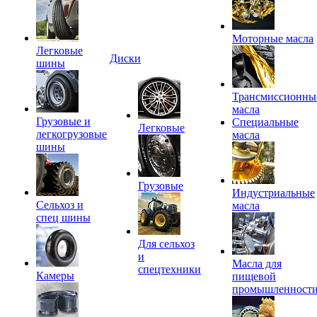
Моторные масла
Легковые
Диски
шины
Трансмиссионны
масла
Грузовые и
Специальные
Легковые
легкогрузовые
масла
шины
Грузовые
Индустриальные
Сельхоз и
масла
спец шины
Для сельхоз
и
Масла для
спецтехники
Камеры
пищевой
промышленност