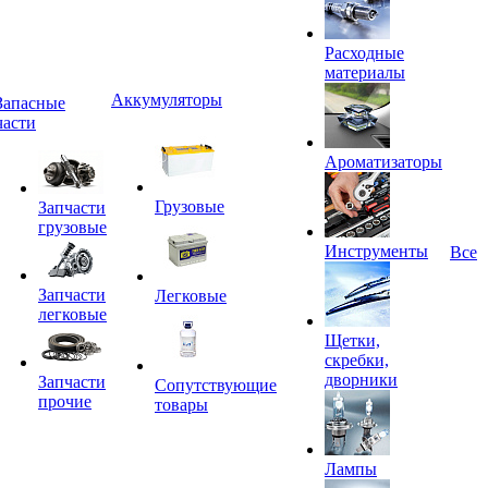
Расходные
материалы
Аккумуляторы
Запасные
части
Ароматизаторы
Грузовые
Запчасти
грузовые
Инструменты
Все
Запчасти
Легковые
легковые
Щетки,
скребки,
дворники
Запчасти
Сопутствующие
прочие
товары
Лампы