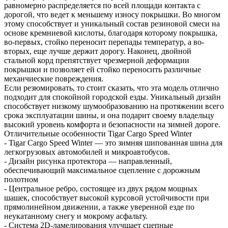
равномерно распределяется по всей площади контакта с
дорогой, что ведет к меньшему износу покрышки. Во многом
этому способствует и уникальный состав резиновой смеси на
основе кремниевой кислоты, благодаря которому покрышка,
во-первых, стойко переносит перепады температур, а во-
вторых, еще лучше держит дорогу. Наконец, двойной
стальной корд препятствует чрезмерной деформации
покрышки и позволяет ей стойко переносить различные
механчиеские повреждения.
Если резюмировать, то стоит сказать, что эта модель отлично
подходит для спокойной городской езды. Уникальный дизайн
способствует низкому шумообразованию на протяжении всего
срока эксплуатации шины, и она подарит своему владельцу
высокий уровень комфорта и безопасности на зимней дороге.
Отличительные особенности Tigar Cargo Speed Winter
- Tigar Cargo Speed Winter — это зимняя шипованная шина для
легкогрузовых автомобилей и микроавтобусов.
- Дизайн рисунка протектора — направленный,
обеспечивающий максимальное сцепление с дорожным
полотном
- Центральное ребро, состоящее из двух рядом мощных
шашек, способствует высокой курсовой устойчивости при
прямолинейном движении, а также уверенной езде по
неукатанному снегу и мокрому асфальту.
- Система 2D-ламелирования улучшает сцепные