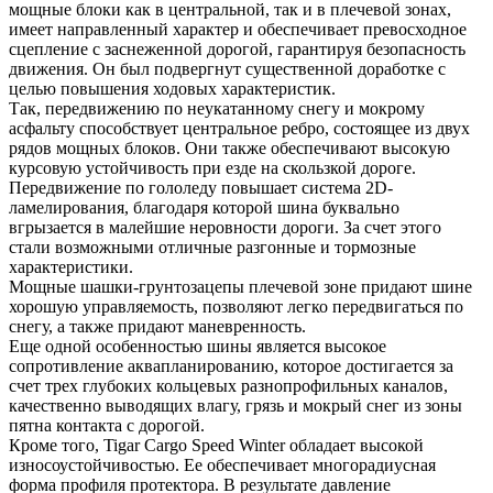
мощные блоки как в центральной, так и в плечевой зонах,
имеет направленный характер и обеспечивает превосходное
сцепление с заснеженной дорогой, гарантируя безопасность
движения. Он был подвергнут существенной доработке с
целью повышения ходовых характеристик.
Так, передвижению по неукатанному снегу и мокрому
асфальту способствует центральное ребро, состоящее из двух
рядов мощных блоков. Они также обеспечивают высокую
курсовую устойчивость при езде на скользкой дороге.
Передвижение по гололеду повышает система 2D-
ламелирования, благодаря которой шина буквально
вгрызается в малейшие неровности дороги. За счет этого
стали возможными отличные разгонные и тормозные
характеристики.
Мощные шашки-грунтозацепы плечевой зоне придают шине
хорошую управляемость, позволяют легко передвигаться по
снегу, а также придают маневренность.
Еще одной особенностью шины является высокое
сопротивление аквапланированию, которое достигается за
счет трех глубоких кольцевых разнопрофильных каналов,
качественно выводящих влагу, грязь и мокрый снег из зоны
пятна контакта с дорогой.
Кроме того, Tigar Cargo Speed Winter обладает высокой
износоустойчивостью. Ее обеспечивает многорадиусная
форма профиля протектора. В результате давление