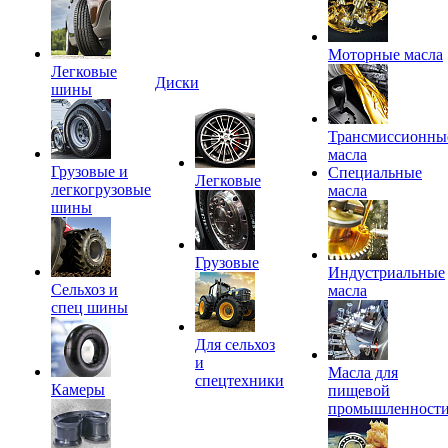
Моторные масла
Легковые
Диски
шины
Трансмиссионны
масла
Грузовые и
Специальные
Легковые
легкогрузовые
масла
шины
Грузовые
Индустриальные
Сельхоз и
масла
спец шины
Для сельхоз
и
Масла для
спецтехники
Камеры
пищевой
промышленност