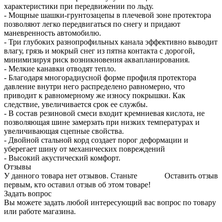
характеристики при передвижении по льду.
- Мощные шашки-грунтозацепы в плечевой зоне протектора
позволяют легко передвигаться по снегу и придают
маневренность автомобилю.
- Три глубоких разнопрофильных канала эффективно выводит
влагу, грязь и мокрый снег из пятна контакта с дорогой,
минимизируя риск возникновения аквапланирования.
- Мелкие канавки отводят тепло.
- Благодаря многорадиусной форме профиля протектора
давление внутри него распределено равномерно, что
приводит к равномерному же износу покрышки. Как
следствие, увеличивается срок ее службы.
- В состав резиновой смеси входит кремниевая кислота, не
позволяющая шине замерзать при низких температурах и
увеличивающая сцепные свойства.
- Двойной стальной корд создает порог деформации и
уберегает шину от механических повреждений
- Высокий акустический комфорт.
Отзывы
У данного товара нет отзывов. Станьте
Оставить отзыв
первым, кто оставил отзыв об этом товаре!
Задать вопрос
Вы можете задать любой интересующий вас вопрос по товару
или работе магазина.