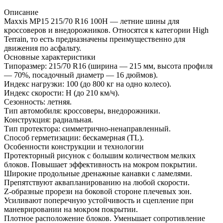
Описание
Maxxis MP15 215/70 R16 100H — летние шины для
кроссоверов и внедорожников. Относятся к категории High
Terrain, то есть предназначены преимущественно для
движения по асфальту.
Основные характеристики
Типоразмер: 215/70 R16 (ширина — 215 мм, высота профиля
— 70%, посадочный диаметр — 16 дюймов).
Индекс нагрузки: 100 (до 800 кг на одно колесо).
Индекс скорости: H (до 210 км/ч).
Сезонность: летняя.
Тип автомобиля: кроссоверы, внедорожники.
Конструкция: радиальная.
Тип протектора: симметрично-ненаправленный.
Способ герметизации: бескамерная (TL).
Особенности конструкции и технологии
Протекторный рисунок с большим количеством мелких
блоков. Повышает эффективность на мокром покрытии.
Широкие продольные дренажные канавки с ламелями.
Препятствуют аквапланированию на любой скорости.
Z-образные прорези на боковой стороне плечевых зон.
Усиливают поперечную устойчивость и сцепление при
маневрировании на мокром покрытии.
Плотное расположение блоков. Уменьшает сопротивление