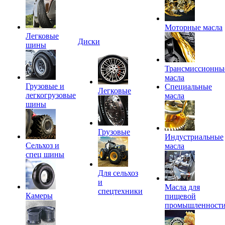
Моторные масла
Легковые
Диски
шины
Трансмиссионны
масла
Грузовые и
Специальные
Легковые
легкогрузовые
масла
шины
Грузовые
Индустриальные
Сельхоз и
масла
спец шины
Для сельхоз
и
Масла для
спецтехники
Камеры
пищевой
промышленност