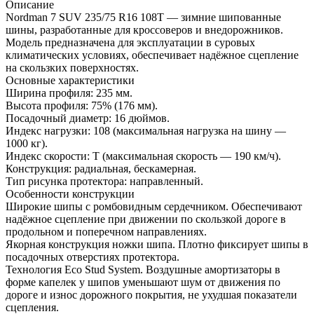
Описание
Nordman 7 SUV 235/75 R16 108T — зимние шипованные
шины, разработанные для кроссоверов и внедорожников.
Модель предназначена для эксплуатации в суровых
климатических условиях, обеспечивает надёжное сцепление
на скользких поверхностях.
Основные характеристики
Ширина профиля: 235 мм.
Высота профиля: 75% (176 мм).
Посадочный диаметр: 16 дюймов.
Индекс нагрузки: 108 (максимальная нагрузка на шину —
1000 кг).
Индекс скорости: T (максимальная скорость — 190 км/ч).
Конструкция: радиальная, бескамерная.
Тип рисунка протектора: направленный.
Особенности конструкции
Широкие шипы с ромбовидным сердечником. Обеспечивают
надёжное сцепление при движении по скользкой дороге в
продольном и поперечном направлениях.
Якорная конструкция ножки шипа. Плотно фиксирует шипы в
посадочных отверстиях протектора.
Технология Eco Stud System. Воздушные амортизаторы в
форме капелек у шипов уменьшают шум от движения по
дороге и износ дорожного покрытия, не ухудшая показатели
сцепления.