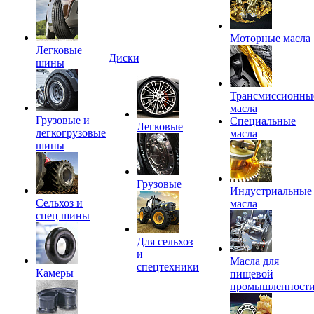
Моторные масла
Легковые
Диски
шины
Трансмиссионны
масла
Грузовые и
Специальные
Легковые
легкогрузовые
масла
шины
Грузовые
Индустриальные
Сельхоз и
масла
спец шины
Для сельхоз
и
Масла для
спецтехники
Камеры
пищевой
промышленност