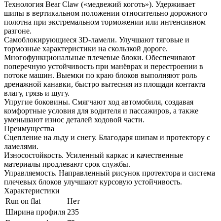
Технология Bear Claw («медвежий коготь»). Удерживает
шипы в вертикальном положении относительно дорожного
полотна при экстремальном торможении или интенсивном
разгоне.
Самоблокирующиеся 3D-ламели. Улучшают тяговые и
тормозные характеристики на скользкой дороге.
Многофункциональные плечевые блоки. Обеспечивают
поперечную устойчивость при манёврах и перестроении в
потоке машин. Выемки по краю блоков выполняют роль
дренажной канавки, быстро вытесняя из площади контакта
влагу, грязь и шугу.
Упругие боковины. Смягчают ход автомобиля, создавая
комфортные условия для водителя и пассажиров, а также
уменьшают износ деталей ходовой части.
Преимущества
Сцепление на льду и снегу. Благодаря шипам и протектору с
ламелями.
Износостойкость. Усиленный каркас и качественные
материалы продлевают срок службы.
Управляемость. Направленный рисунок протектора и система
плечевых блоков улучшают курсовую устойчивость.
Характеристики
Run on flat
Нет
Ширина профиля
235